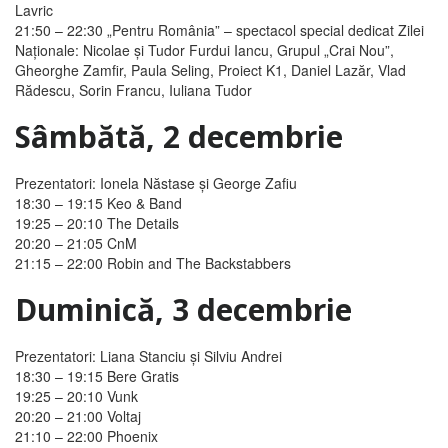
Lavric
21:50 – 22:30
„Pentru România” – spectacol special dedicat Zilei
Naţionale: Nicolae și Tudor Furdui Iancu, Grupul „Crai Nou”,
Gheorghe Zamfir, Paula Seling, Proiect K1, Daniel Lazăr, Vlad
Rădescu, Sorin Francu, Iuliana Tudor
Sâmbătă, 2 decembrie
Prezentatori: Ionela Năstase şi George Zafiu
18:30 – 19:15
Keo & Band
19:25 – 20:10
The Details
20:20 – 21:05
CnM
21:15 – 22:00
Robin and The Backstabbers
Duminică, 3 decembrie
Prezentatori: Liana Stanciu şi Silviu Andrei
18:30 – 19:15
Bere Gratis
19:25 – 20:10
Vunk
20:20 – 21:00
Voltaj
21:10 – 22:00
Phoenix