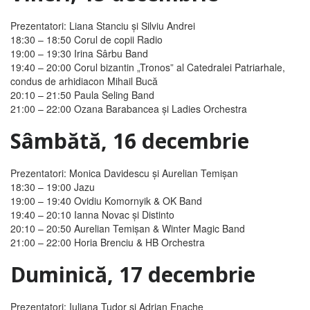
Prezentatori: Liana Stanciu şi Silviu Andrei
18:30 – 18:50
Corul de copii Radio
19:00 – 19:30
Irina Sârbu Band
19:40 – 20:00
Corul bizantin „Tronos” al Catedralei Patriarhale,
condus de arhidiacon Mihail Bucă
20:10 – 21:50
Paula Seling Band
21:00 – 22:00
Ozana Barabancea şi Ladies Orchestra
Sâmbătă, 16 decembrie
Prezentatori: Monica Davidescu şi Aurelian Temişan
18:30 – 19:00
Jazu
19:00 – 19:40
Ovidiu Komornyik & OK Band
19:40 – 20:10
Ianna Novac şi Distinto
20:10 – 20:50
Aurelian Temişan & Winter Magic Band
21:00 – 22:00
Horia Brenciu & HB Orchestra
Duminică, 17 decembrie
Prezentatori: Iuliana Tudor şi Adrian Enache