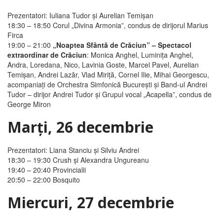
Prezentatori: Iuliana Tudor şi Aurelian Temişan
18:30 – 18:50 Corul „Divina Armonia”
, condus de dirijorul Marius
Firca
19:00 – 21:00
„Noaptea Sfântă de Crăciun” – Spectacol
extraordinar de Crăciun
: Monica Anghel, Luminiţa Anghel,
Andra, Loredana, Nico, Lavinia Goste, Marcel Pavel, Aurelian
Temişan, Andrei Lazăr, Vlad Miriţă, Cornel Ilie, Mihai Georgescu,
acompaniaţi de Orchestra Simfonică Bucureşti şi Band-ul Andrei
Tudor – dirijor Andrei Tudor şi Grupul vocal „Acapella”, condus de
George Miron
Marţi, 26 decembrie
Prezentatori: Liana Stanciu şi Silviu Andrei
18:30 – 19:30
Crush şi Alexandra Ungureanu
19:40 – 20:40
Provincialii
20:50 – 22:00
Bosquito
Miercuri, 27 decembrie