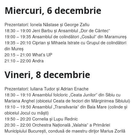
Miercuri, 6 decembrie
Prezentatori: Ionela Năstase şi George Zafiu
18:30 – 19:00
Jeni Barbu şi Ansamblul „Dor de Cântec”
19:00 – 19:35
Ansamblul de colindători „Cosăul” din Maramureş
19:35 – 20:10
Ciprian şi Mihaela Istrate cu Grupul de colindători
din Mureş
20:15 – 21:00
What’s UP
21:10 – 22:00
Andra
Vineri, 8 decembrie
Prezentatori: Iuliana Tudor şi Adrian Enache
18:30 – 19:10
Ansamblul folcloric „Ceata Junilor” din Sibiu cu
Mariana Anghel (obiceiul
Ceata de feciori
din Mărginimea Sibiului)
19:10 – 19:50
Ansamblul „Transilvania” din Baia Mare (colinde şi
obiceiul
Jocul cu măşti
)
19:50 – 20:20
Cornelia şi Lupu Rednic
20:30 – 22:00
Orchestra Naţională „Valahia” a Primăriei
Municipiului Bucureşti, condusă de maestru dirijor Marius Zorilă