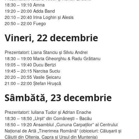
18:30 – 19:10
Amna
19:20 – 20:00
Adda Band
20:10 – 20:40
Irina Loghin şi Alesis
20:50 – 22:00
Fuego
Vineri, 22 decembrie
Prezentatori: Liana Stanciu şi Silviu Andrei
18:30 – 19:00
Maria Gheorghiu & Radu Grătianu
19:05 – 19:40
Ducu Bertzi
19:45 – 20:15
Narcisa Suciu
20:20 – 20:55
Vasile Şeicaru
21:00 – 22:00
Ştefan Hruşcă
Sâmbătă, 23 decembrie
Prezentatori: Iuliana Tudor şi Adrian Enache
18:30 – 18:50
„Urşii” din Comăneşti – Bacău
18:50 – 19:20
Ansamblul „Cununa Carpaţilor” al Centrului
Naţional de Artă „Tinerimea Română” (obiceiuri:
Căluşarii şi
Căiuţii
din Oltenia,
Capra şi Ursul
din Muntenia)