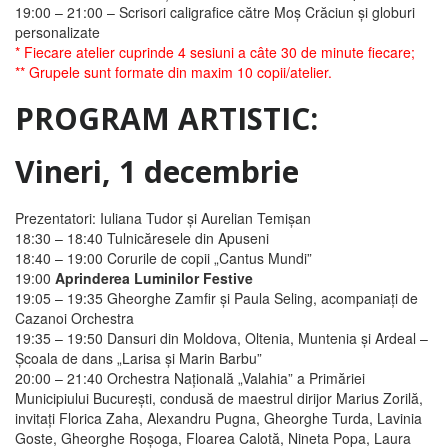
19:00 – 21:00
– Scrisori caligrafice către Moș Crăciun și globuri
personalizate
* Fiecare atelier cuprinde 4 sesiuni a câte 30 de minute fiecare;
** Grupele sunt formate din maxim 10 copii/atelier.
PROGRAM ARTISTIC:
Vineri, 1 decembrie
Prezentatori: Iuliana Tudor şi Aurelian Temişan
18:30 – 18:40
Tulnicăresele din Apuseni
18:40 – 19:00
Corurile de copii „Cantus Mundi”
19:00
Aprinderea Luminilor Festive
19:05 – 19:35
Gheorghe Zamfir şi Paula Seling, acompaniaţi de
Cazanoi Orchestra
19:35 – 19:50
Dansuri din Moldova, Oltenia, Muntenia şi Ardeal –
Şcoala de dans „Larisa şi Marin Barbu”
20:00 – 21:40
Orchestra Naţională „Valahia” a Primăriei
Municipiului Bucureşti, condusă de maestrul dirijor Marius Zorilă,
invitaţi Florica Zaha, Alexandru Pugna, Gheorghe Turda, Lavinia
Goste, Gheorghe Roşoga, Floarea Calotă, Nineta Popa, Laura