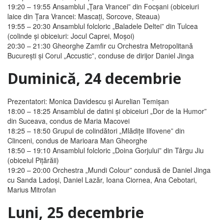
19:20 – 19:55
Ansamblul „Ţara Vrancei” din Focşani (obiceiuri
laice din Ţara Vrancei:
Mascați, Sorcove, Steaua
)
19:55 – 20:30
Ansamblul folcloric „Baladele Deltei” din Tulcea
(colinde și obiceiuri:
Jocul Caprei
,
Moşoi
)
20:30 – 21:30
Gheorghe Zamfir cu Orchestra Metropolitană
Bucureşti şi Corul „Accustic”, conduse de dirijor Daniel Jinga
Duminică, 24 decembrie
Prezentatori: Monica Davidescu şi Aurelian Temişan
18:00 – 18:25
Ansamblul de datini şi obiceiuri „Dor de la Humor”
din Suceava, condus de Maria Macovei
18:25 – 18:50
Grupul de colindători „Mlădiţe Ilfovene” din
Clinceni, condus de Marioara Man Gheorghe
18:50 – 19:10
Ansamblul folcloric „Doina Gorjului” din Târgu Jiu
(obiceiul
Piţărăii
)
19:20 – 20:00
Orchestra „Mundi Colour” condusă de Daniel Jinga
cu Sanda Ladoşi, Daniel Lazăr, Ioana Ciornea, Ana Cebotari,
Marius Mitrofan
Luni, 25 decembrie