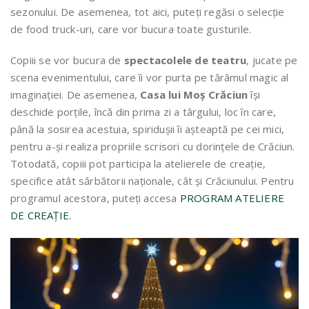
sezonului. De asemenea, tot aici, puteți regăsi o selecție
de food truck-uri, care vor bucura toate gusturile.
Copiii se vor bucura de
spectacolele de teatru
, jucate pe
scena evenimentului, care îi vor purta pe tărâmul magic al
imaginației. De asemenea,
Casa lui Moș Crăciun
își
deschide porțile, încă din prima zi a târgului, loc în care,
până la sosirea acestuia, spiridușii îi așteaptă pe cei mici,
pentru a-și realiza propriile scrisori cu dorințele de Crăciun.
Totodată, copiii pot participa la atelierele de creație,
specifice atât sărbătorii naționale, cât și Crăciunului. Pentru
programul acestora, puteți accesa
PROGRAM ATELIERE
DE CREAȚIE.