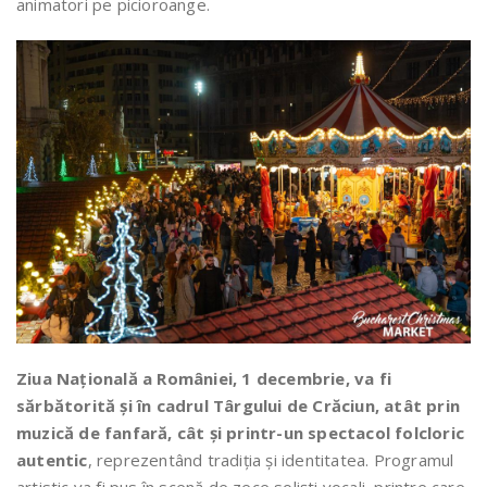
animatori pe picioroange.
Ziua Națională a României, 1 decembrie, va fi
sărbătorită și în cadrul Târgului de Crăciun, atât prin
muzică de fanfară, cât și printr-un spectacol folcloric
autentic
, reprezentând tradiția și identitatea. Programul
artistic va fi pus în scenă de zece soliști vocali, printre care