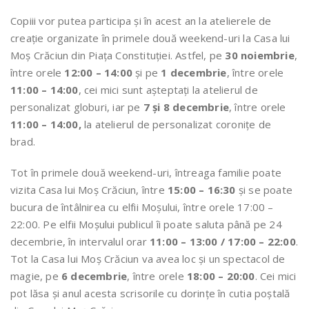
Copiii vor putea participa și în acest an la atelierele de
creație organizate în primele două weekend-uri la Casa lui
Moș Crăciun din Piața Constituției. Astfel, pe
30 noiembrie
,
între orele
12:00 – 14:00
și pe
1 decembrie
, între orele
11:00 – 14:00
, cei mici sunt așteptați la atelierul de
personalizat globuri, iar pe
7 și 8 decembrie
, între orele
11:00 – 14:00,
la atelierul de personalizat coronițe de
brad.
Tot în primele două weekend-uri, întreaga familie poate
vizita Casa lui Moș Crăciun, între
15:00 – 16:30
și se poate
bucura de întâlnirea cu elfii Moșului, între orele 17:00 –
22:00. Pe elfii Moșului publicul îi poate saluta până pe 24
decembrie, în intervalul orar
11:00 – 13:00 / 17:00 – 22:00
.
Tot la Casa lui Moș Crăciun va avea loc și un spectacol de
magie, pe
6 decembrie
, între orele
18:00 – 20:00
. Cei mici
pot lăsa și anul acesta scrisorile cu dorințe în cutia poștală