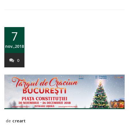
7
nov.,2018
0
de
creart