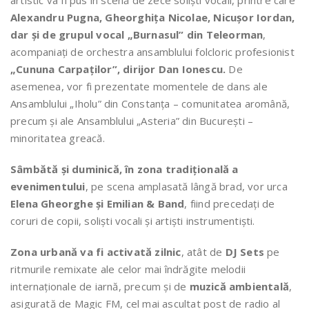
Alexandru Pugna, Gheorghiţa Nicolae, Nicuşor Iordan,
dar și de grupul vocal „Burnasul” din Teleorman
,
acompaniați de orchestra ansamblului folcloric profesionist
„Cununa Carpaților”, dirijor Dan Ionescu.
De
asemenea, vor fi prezentate momentele de dans ale
Ansamblului „Iholu” din Constanța – comunitatea aromână,
precum și ale Ansamblului „Asteria” din București –
minoritatea greacă.
Sâmbătă și duminică, în zona tradițională a
evenimentului
, pe scena amplasată lângă brad, vor urca
Elena Gheorghe și Emilian & Band
, fiind precedați de
coruri de copii, soliști vocali și artişti instrumentiști.
Zona urbană va fi activată zilnic
, atât de
DJ Sets
pe
ritmurile remixate ale celor mai îndrăgite melodii
internaționale de iarnă, precum și de
muzică ambientală
,
asigurată de Magic FM, cel mai ascultat post de radio al