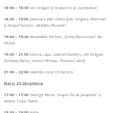
18:00 – 18:30
Ion Drăgan și Grupul vocal „Gorjeanca”
18:30 – 19:00
Marioara Man Gheorghe, Grigore Gherman
și Grupul folcloric „Mlădițe Ilfovene”
19:00 – 19:30
Ansamblul folcloric „Doina Bascovului” din
Pitești
19:30 – 21:00
Viorica Lupu, Gabriel Dumitru, Ion Drăgan,
Ștefania Rareș, Viorica Flintașu, Floarea Calotă
21:00 – 22:00
Valentin Uzun Orchestra
Marţi, 25 decembrie
17:00 – 17:40
George Miron, Grupul Vocal „Acapella” şi
Andrei Tudor Band
18:00 – 19:00
Adda