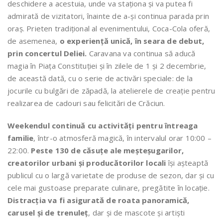
deschidere a acestuia, unde va staționa și va putea fi
admirată de vizitatori, înainte de a-și continua parada prin
oraș. Prieten tradițional al evenimentului, Coca-Cola oferă,
de asemenea,
o experiență unică, în seara de debut,
prin concertul Deliei.
Caravana va continua să aducă
magia în Piaţa Constituţiei și în zilele de 1 și 2 decembrie,
de această dată, cu o serie de activări speciale: de la
jocurile cu bulgări de zăpadă, la atelierele de creație pentru
realizarea de cadouri sau felicitări de Crăciun.
Weekendul continuă cu activități pentru întreaga
familie
, într-o atmosferă magică, în intervalul orar 10:00 –
22:00.
Peste 130 de căsuțe ale meșteșugarilor,
creatorilor urbani și producătorilor locali
își așteaptă
publicul cu o largă varietate de produse de sezon, dar și cu
cele mai gustoase preparate culinare, pregătite în locație.
Distracția va fi asigurată de roata panoramică,
carusel și de trenuleț
, dar şi de mascote și artiști