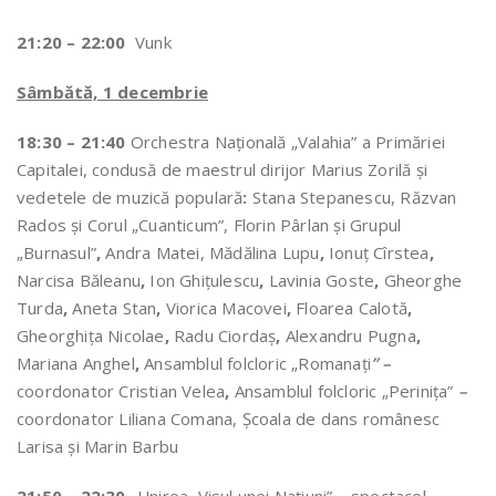
21:20 – 22:00
Vunk
Sâmbătă, 1 decembrie
18:30 – 21:40
Orchestra Naţională „Valahia” a Primăriei
Capitalei, condusă de maestrul dirijor Marius Zorilă şi
vedetele de muzică populară
:
Stana Stepanescu, Răzvan
Rados şi Corul „Cuanticum”, Florin Pârlan şi Grupul
„Burnasul”
,
Andra Matei, Mădălina Lupu
,
Ionuţ Cîrstea
,
Narcisa Băleanu
,
Ion Ghiţulescu
,
Lavinia Goste
,
Gheorghe
Turda
,
Aneta Stan
,
Viorica Macovei
,
Floarea Calotă
,
Gheorghiţa Nicolae
,
Radu Ciordaş
,
Alexandru Pugna
,
Mariana Anghel
,
Ansamblul folcloric „Romanați
” –
coordonator Cristian Velea
,
Ansamblul folcloric „Perinița”
–
coordonator Liliana Comana, Școala de dans românesc
Larisa și Marin Barbu