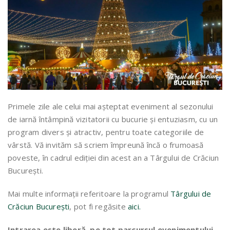
Primele zile ale celui mai așteptat eveniment al sezonului
de iarnă întâmpină vizitatorii cu bucurie și entuziasm, cu un
program divers și atractiv, pentru toate categoriile de
vârstă. Vă invităm să scriem împreună încă o frumoasă
poveste, în cadrul ediției din acest an a Târgului de Crăciun
București.
Mai multe informații referitoare la programul
Târgului de
Crăciun București
, pot fi regăsite
aici.
Intrarea este liberă, pe tot parcursul evenimentului.