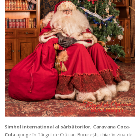
Simbol internațional al sărbătorilor, Caravana Coca-
Cola
ajunge în Târgul de Crăciun București, chiar în ziua de