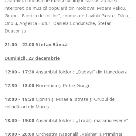
Capitalei, condusă de maestrul dirijor Marius Zorilă și
interpreți de muzică populară din Moldova: Mioara Velicu,
Grupul „Fabrica de folclor”
,
condus de Lavinia Goste, Dănuț
Onoiu, Angelica Flutur, Daniela Condurache, Ștefan
Deaconița
21:00 – 22:00
Ștefan Bănică
Duminică, 23 decembrie
17:00 – 17:30
Ansamblul folcloric „Dubașii” din Hunedoara
17:30 – 18:00
Florentina și Petre Giurgi
18:00 – 18:30
Ciprian şi Mihaela Istrate şi Grupul de
colindători din Mureş
18:30 – 19:00
Ansamblul folcloric „Tradiții maramureșene”
19:00 – 20:00
Orchestra Națională „Valahia” a Primăriei