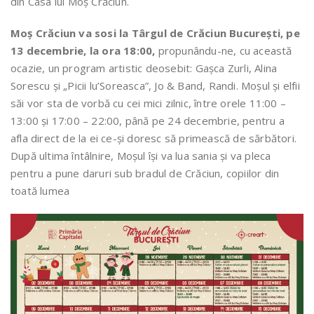
din Casa lui Moș Crăciun.
Moș Crăciun
va sosi la Târgul de Crăciun București, pe
13 decembrie, la ora 18:00,
propunându-ne, cu această
ocazie, un program artistic deosebit: Gașca Zurli, Alina
Sorescu și „Picii lu’Soreasca”, Jo & Band, Randi. Moșul și elfii
săi vor sta de vorbă cu cei mici zilnic, între orele 11:00 –
13:00 și 17:00 – 22:00, până pe 24 decembrie, pentru a
afla direct de la ei ce-și doresc să primească de sărbători.
După ultima întâlnire, Moșul își va lua sania și va pleca
pentru a pune daruri sub bradul de Crăciun, copiilor din
toată lumea