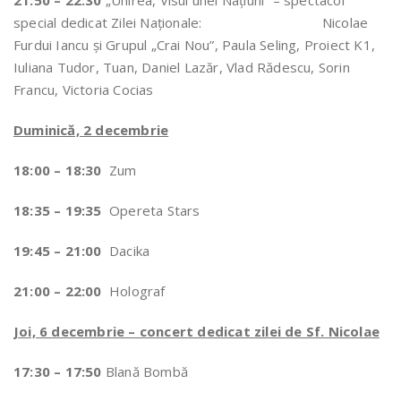
21:50 – 22:
30
„Unirea, Visul unei Naţiuni” – spectacol
special dedicat Zilei Naţionale: Nicolae
Furdui Iancu şi Grupul „Crai Nou”, Paula Seling, Proiect K1,
Iuliana Tudor, Tuan, Daniel Lazăr, Vlad Rădescu, Sorin
Francu, Victoria Cocias
Duminică, 2 decembrie
18:00 – 18:30
Zum
18:35 – 19:35
Opereta Stars
19:45 – 21:00
Dacika
21:00 – 22:00
Holograf
Joi, 6 decembrie – concert dedicat zilei de Sf. Nicolae
17:30 – 17:50
Blană Bombă