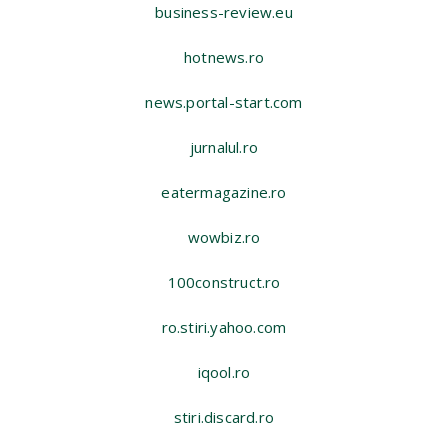
business-review.eu
hotnews.ro
news.portal-start.com
jurnalul.ro
eatermagazine.ro
wowbiz.ro
100construct.ro
ro.stiri.yahoo.com
iqool.ro
stiri.discard.ro