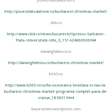
povestidecalatorie.ro
http://povestidecalatorie.ro/bucharest-christmas-market/
click.ro
http://www.click.ro/news/bucuresti/Oprescu-Sarbatori-
Piata-Universitatii-Uite_0_1514248609.html#
dananghelescu.ro
http://dananghelescu.ro/bucharest-christmas-market/
b365.ro
http://www.b365.ro/sofia-vicoveanca-loredana-si-taxi-la-
bucharest-christmas-market-programul-complet-pana-de-
craciun_185851.html
bucuresteni.wordpress.com