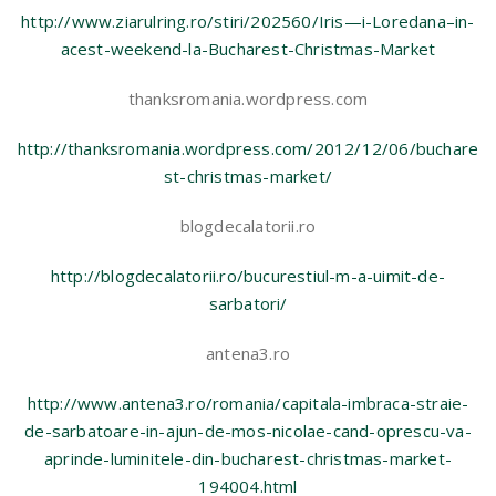
http://www.ziarulring.ro/stiri/202560/Iris—i-Loredana–in-
acest-weekend-la-Bucharest-Christmas-Market
thanksromania.wordpress.com
http://thanksromania.wordpress.com/2012/12/06/buchare
st-christmas-market/
blogdecalatorii.ro
http://blogdecalatorii.ro/bucurestiul-m-a-uimit-de-
sarbatori/
antena3.ro
http://www.antena3.ro/romania/capitala-imbraca-straie-
de-sarbatoare-in-ajun-de-mos-nicolae-cand-oprescu-va-
aprinde-luminitele-din-bucharest-christmas-market-
194004.html