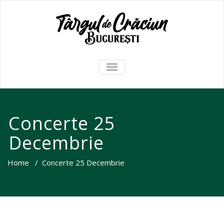
TOGGLE
NAVIGATION
Concerte 25
Decembrie
Home
/
Concerte 25 Decembrie